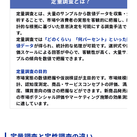
定量調査とは？
定量調査とは、大量のサンプルから数値データを収集・分
析することで、市場や消費者の実態を客観的に把握し、統
計的な根拠に基づいた意思決定を可能にする調査手法で
す。
定量調査では
「どのくらい」「何パーセント」といった数
値データ
が得られ、統計的な処理が可能です。選択式や評
価スケールによる回答が中心で、客観性が高く、大量サン
プルの傾向を数値で把握できます。
定量調査の目的
市場実態の数値把握や仮説検証が主目的です。市場規模推
計、認知度測定、商品・サービスコンセプトの評価、満足
度、購買意向の強さの把握などができます。新商品発売前
の市場ポテンシャル評価やマーケティング施策の効果測定
に適しています。
定量調査と定性調査の違い