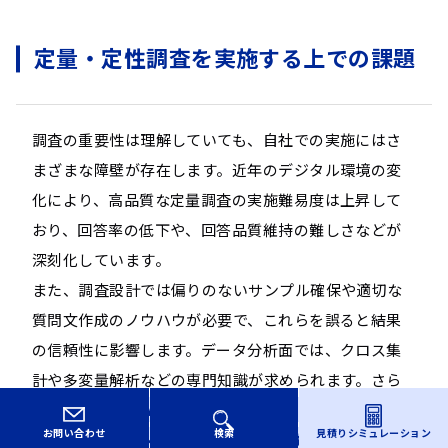
定量・定性調査を実施する上での課題
調査の重要性は理解していても、自社での実施にはさ
まざまな障壁が存在します。近年のデジタル環境の変
化により、高品質な定量調査の実施難易度は上昇して
おり、回答率の低下や、回答品質維持の難しさなどが
深刻化しています。
また、調査設計では偏りのないサンプル確保や適切な
質問文作成のノウハウが必要で、これらを誤ると結果
の信頼性に影響します。データ分析面では、クロス集
計や多変量解析などの専門知識が求められます。さら
に、
調査システムの構築・運用コストや、実施から分
お問い合わせ
検索
見積り
シミュレーション
析、レポーティングまでの時間的制約も、自社実施の