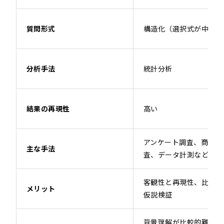
質問形式
構造化（選択式が中心）
分析手法
統計分析
結果の再現性
高い
アンケート調査、商品使
主な手法
査、データ計測など
客観性と再現性、比較分
メリット
仮説検証
背景理解が比較的難しい