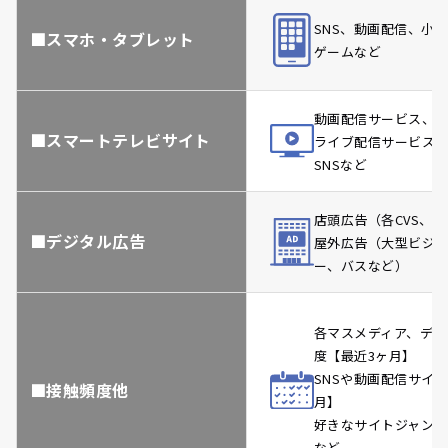
SNS、
動画配信、
小売
■スマホ・タブレット
ゲームなど
動画配信サービス、
■スマートテレビサイト
ライブ配信サービス
SNSなど
店頭広告（各CVS、各
■デジタル広告
屋外広告（大型ビジョ
ー、バスなど）
各マスメディア、デジ
度【最近3ヶ月】
SNSや動画配信サイ
■接触頻度他
月】
好きなサイトジャンル
など