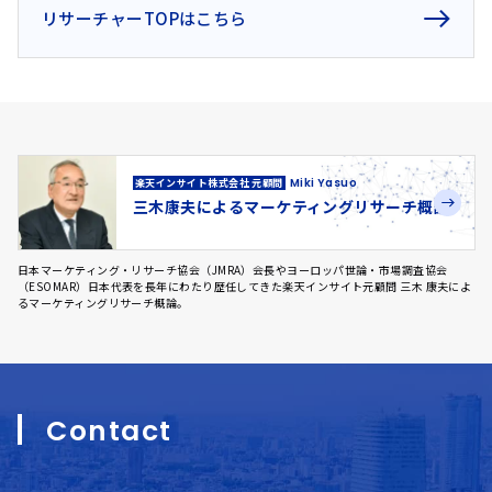
リサーチャーTOPはこちら
Miki Yasuo
楽天インサイト株式会社 元顧問
三木康夫による
マーケティングリサーチ概論
日本マーケティング・リサーチ協会（JMRA）会長やヨーロッパ世論・市場調査協会
（ESOMAR）日本代表を長年にわたり歴任してきた楽天インサイト元顧問 三木 康夫によ
るマーケティングリサーチ概論。
Contact