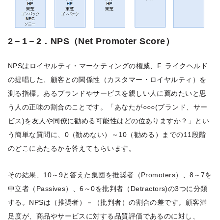
2－1－2．NPS（Net Promoter Score）
NPSはロイヤルティ・マーケティングの権威、F. ライクヘルド
の提唱した、顧客との関係性（カスタマー・ロイヤルティ）を
測る指標。あるブランドやサービスを親しい人に薦めたいと思
う人の正味の割合のことです。「あなたが○○○(ブランド、サー
ビス)を友人や同僚に勧める可能性はどの位ありますか？」とい
う簡単な質問に、0（勧めない）～10（勧める）までの11段階
のどこにあたるかを答えてもらいます。
その結果、10～9と答えた集団を推奨者（Promoters）、8～7を
中立者（Passives）、6～0を批判者（Detractors)の3つに分類
する。NPSは（推奨者）－（批判者）の割合の差です。顧客満
足度が、商品やサービスに対する品質評価であるのに対し、