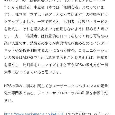
J.D.パワーの「顧客満足のすべて」（ダイヤモンド社・2006
年）から推奨者、中立者（本では「無関心者」となっていま
す）、批判者（本では「刺客」となっています）の特徴をピッ
クアップしました。一言で言うと「批判者」は製品・サービス
を批判し、それを購入あるいは使用しないように勧める人達で
す。一方、「推奨者」は好意的な口コミをしてくれる可能性の
高い人達です。消費者の多くが商品情報を集めるのにインター
ネットやSNSを利用するようになった昨今、コミュニケーショ
ンの伝播はAISASでしかも急速であることを考えれば、推奨者
を増やし、批判者をミニマイズすると言うNPSの考え方が一層
大事になってきていると思います。
NPSの強み、弱みに関してはユーザーエクスペリエンスの定量
化の専門家である、ジェフ・サフロのコラムの和訳を参照くだ
さい。
https://www.sociomedia.co.jp/6281
（NPSとUXについて知って