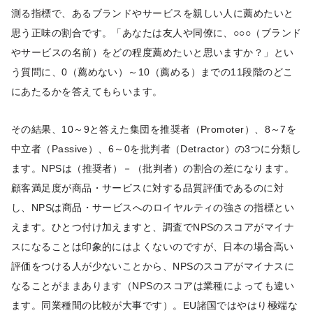
測る指標で、あるブランドやサービスを親しい人に薦めたいと
思う正味の割合です。「あなたは友人や同僚に、○○○（ブランド
やサービスの名前）をどの程度薦めたいと思いますか？」とい
う質問に、0（薦めない）～10（薦める）までの11段階のどこ
にあたるかを答えてもらいます。
その結果、10～9と答えた集団を推奨者（Promoter）、8～7を
中立者（Passive）、6～0を批判者（Detractor）の3つに分類し
ます。NPSは（推奨者）－（批判者）の割合の差になります。
顧客満足度が商品・サービスに対する品質評価であるのに対
し、NPSは商品・サービスへのロイヤルティの強さの指標とい
えます。ひとつ付け加えますと、調査でNPSのスコアがマイナ
スになることは印象的にはよくないのですが、日本の場合高い
評価をつける人が少ないことから、NPSのスコアがマイナスに
なることがままあります（NPSのスコアは業種によっても違い
ます。同業種間の比較が大事です）。EU諸国ではやはり極端な