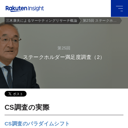
グロー
三木康夫によるマーケティングリサーチ概論
第25回 ステークホルダー満足度調査（2）
バルメ
ニュー
第25回
ステークホルダー満足度調査（2）
CS調査の実際
CS調査のパラダイムシフト