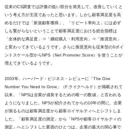
従来のCS調査では評価の低い部分を発見して、改善していくと
いう考え方が主流であったと思います。しかし顧客満足度を高
めるだけでは「新規顧客獲得」、「リピート率向上」には必ず
しも繋がらないということで顧客満足度における総合指標は
「全体的な満足度」⇒「継続購入・利用意向」⇒「推奨意向」
と変わってきているようです。さらに推奨意向も従来型の5ポイ
ントスケール型からNPS（Net Promoter Score）を使うことが
増えてきているようです。
2003年、ハーバード・ビジネス・レビューに「The One
Number You Need to Grow」（F.ライクヘルド）が掲載されて
以来、「NPSは企業が成長するための唯一の数値」と言われる
ようになりました。NPSが紹介されてからの10年の間に、企業
が測るものは顧客満足度から顧客ロイヤルティへとシフトしま
した。「顧客満足度の測定」から「NPSや顧客ロイヤルティの
測定」へとシフトした要因のひとつは、企業の最大の関心事で