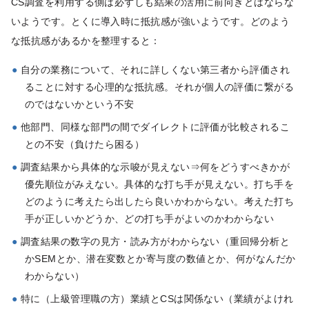
CS調査を利用する側は必ずしも結果の活用に前向きとはならな
いようです。とくに導入時に抵抗感が強いようです。どのよう
な抵抗感があるかを整理すると：
自分の業務について、それに詳しくない第三者から評価され
ることに対する心理的な抵抗感。それが個人の評価に繋がる
のではないかという不安
他部門、同様な部門の間でダイレクトに評価が比較されるこ
との不安（負けたら困る）
調査結果から具体的な示唆が見えない⇒何をどうすべきかが
優先順位がみえない。具体的な打ち手が見えない。打ち手を
どのように考えたら出したら良いかわからない。考えた打ち
手が正しいかどうか、どの打ち手がよいのかわからない
調査結果の数字の見方・読み方がわからない（重回帰分析と
かSEMとか、潜在変数とか寄与度の数値とか、何がなんだか
わからない）
特に（上級管理職の方）業績とCSは関係ない（業績がよけれ